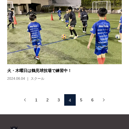
火・木曜日は鶴見球技場で練習中！
2024.06.04
スクール
1
2
3
5
6
4

