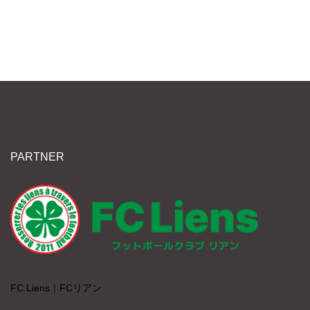
PARTNER
FC.Liens｜FCリアン