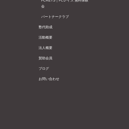
FCREYS｜FCレイズ 無料体験
会
パートナークラブ
塾代助成
活動概要
法人概要
賛助会員
ブログ
お問い合わせ