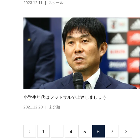
2023.12.11
スクール
小学生年代はフットサルで上達しましょう
2021.12.20
未分類
1
…
4
5
6
7

