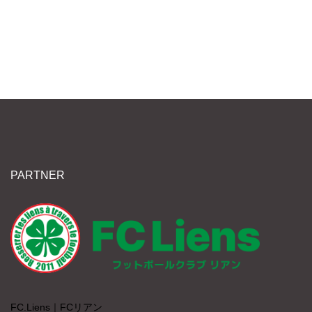
PARTNER
FC.Liens｜FCリアン