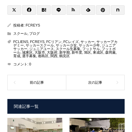
投稿者:
FCREYS
スクール
,
ブログ
FCLIENS
,
FCREYS
,
FCリアン
,
FCレイズ
,
サッカー
,
サッカーアカ
デミー
,
サッカースクール
,
サッカー少女
,
サッカー少年
,
ジュニア
サッカー
,
ジュニアユース
,
スクール生募集
,
フットサル
,
フットボ
ール
,
城東区
,
大阪市
,
大阪府
,
新学期
,
新年度
,
旭区
,
東成区
,
森岡薫
,
育成
,
選手募集
,
都島区
,
関西
,
鶴見区
コメント:
0
関連記事一覧