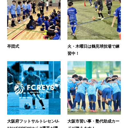
卒団式
火・木曜日は鶴見球技場で練
習中！
大阪府フットサルトレセンU-
大阪市習い事・塾代助成カー