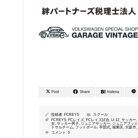
Post
Share
Hatena
投稿者:
FCREYS
スクール
FCREYS
,
FCレイズ
,
FCレイズ試合
,
U-12
,
サッカー
,
女
,
サッカー男子
,
ジュニアサッカー
,
ジュニアフット
トサルチーム
,
フットボール
,
卒団式
,
城東区
,
大阪市
,
コメント:
0