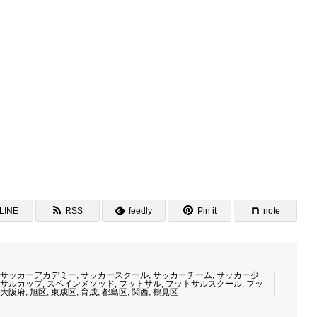
LINE
RSS
feedly
Pin it
note
サッカーアカデミー
,
サッカースクール
,
サッカーチーム
,
サッカー少
サルカップ
,
スペインメソッド
,
フットサル
,
フットサルスクール
,
フッ
大阪府
,
旭区
,
東成区
,
育成
,
都島区
,
関西
,
鶴見区